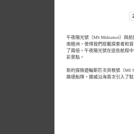
午夜陽光號（MS Midnatsol）與
南極洲，使得我們搭載探索者和冒
了兩倍。午夜陽光號在這些航程中
彩景點。
新的探險遊輪斯匹次貝根號（MS Spi
路德船隊。挪威沿海首次引入了駐