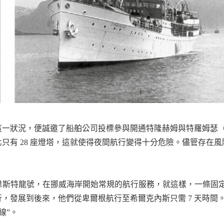
這一狀況，便誠邀了船舶公司投標參與開通特隆赫姆與特羅姆瑟
只有 28 座燈塔，這就使得夜間航行變得十分危險。儘管存在
的汽輪韋斯特龍號，在挪威海岸開始常規的航行服務，就這樣，一條
，發展到後來，他們從卑爾根航行至希爾克內斯只需 7 天時間
線”。