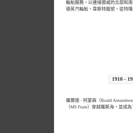
輪船服務，以連接挪威的北部和南部
德蒸汽輪船，韋斯特龍號，從特隆
1910 
羅爾德 · 阿蒙森（Roald Amun
（MS Fram）穿越羅斯海，並