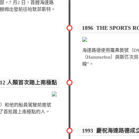
。7 月2 日，首艘海達路
赫姆出發前往哈默菲斯特。
1896 THE SPORTS R
海達路德使用羅弗敦號（DS 
（Hammerfest）與斯匹次貝
線”。
- 1912 人類首次踏上南極點
dsen）和他的船員駕駛前進號
成為了首批踏上南極點的人。
1993 慶祝海達路德成立