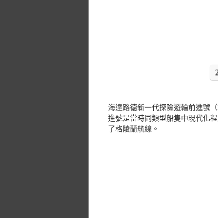
海達路德新一代探險遊輪前進號（M
進號是當時同類型船隻中現代化程
了格陵蘭航線。