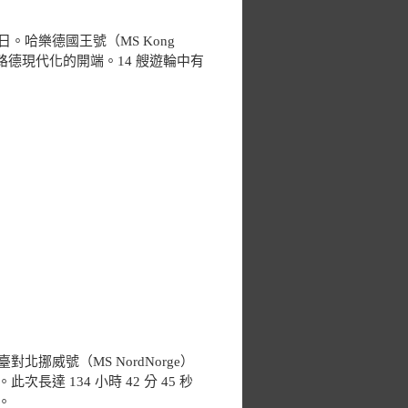
。哈樂德國王號（MS Kong
達路德現代化的開端。14 艘遊輪中有
。
視臺對北挪威號（MS NordNorge）
長達 134 小時 42 分 45 秒
。