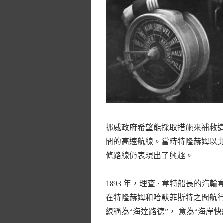
挪威政府希望能採取措施來補救
間的高速航線。當時特隆赫姆以北
條路線仍表現出了興趣。
1893 年，理查 · 韋特船長
在特隆赫姆和哈默菲斯特之間航行
線稱為“海達路德”， 意為“海岸快