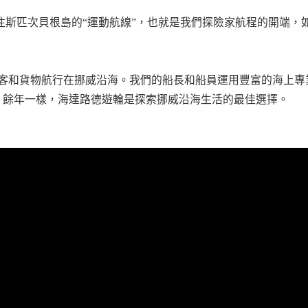
了前往斯匹次貝根島的“運動航線”，也就是我們探險家航程的開端
著乘客和貨物航行在挪威沿海。我們的船長和船員運用豐富的海上
20 餘年一樣，海達路德遊輪是探索挪威沿海生活的最佳選擇。