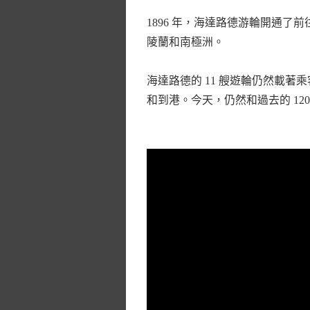
1896 年，海達路德游輪開通
陵蘭和南極洲。
海達路德的 11 艘遊輪仍然載
和到港。今天，仍然和過去的 1