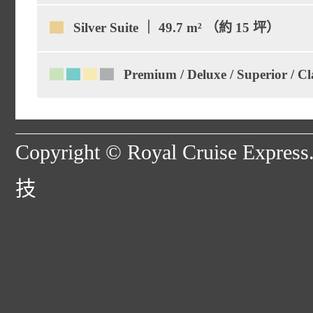
▇
Silver Suite ｜ 49.7 m² （約 15 坪）
▇
▇
▇
▇
Premium / Deluxe / Superior / 
Copyright © Royal Cruise Expres
技
間數：1 間 | 面積：5
間數：1 間 | 面積：4
位置：7 樓船首
間數：2 間 | 面積：
置：7 樓船首
特殊福利：免費 Premiu