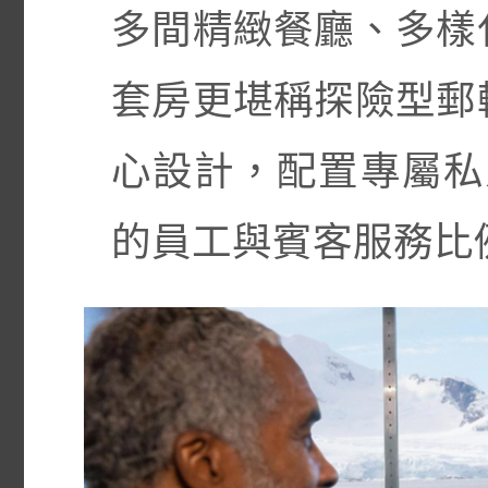
多間精緻餐廳、多樣
套房更堪稱探險型郵
心設計，配置專屬私人
的員工與賓客服務比