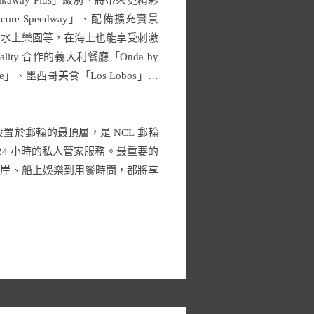
akaway Plus」級別，將帶來更精彩
e Speedway」、配備擴充實景
索中心」、水上樂園等，在海上也能享受刺激
ty 合作的義大利餐廳「Onda by
ouse」、墨西哥美食「Los Lobos」…
房區設置於郵輪的最頂層，是 NCL 郵輪
4 小時的私人管家服務。最重要的
船上岸、船上娛樂到用餐時間，都將享