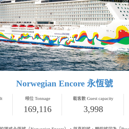
Norwegian Encore 永恆號
t
噸位 Tonnage
載客數 Guest capacity
169,116
3,998