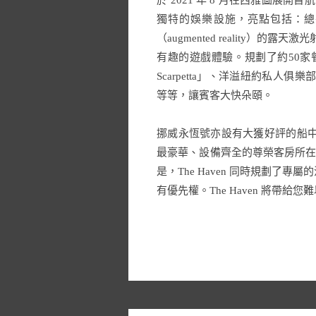
於 2021 年 8 月在西雅圖展開首航
獨特的娛樂設施，亮點包括：總長約 
（augmented reality）
有趣的遊戲體驗。規劃了約50家餐廳和
Scarpetta」、洋溢紐約私人俱樂部氛圍
等等，讓賓客大快朵頤。
挪威永恆號亦設有大獲好評的船中船式奢華
最豪華、設備齊全的尊榮客房所在
是，The Haven 同時規劃
有優先權。The Haven 將帶給