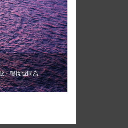
喜悅號、暢悅號同為