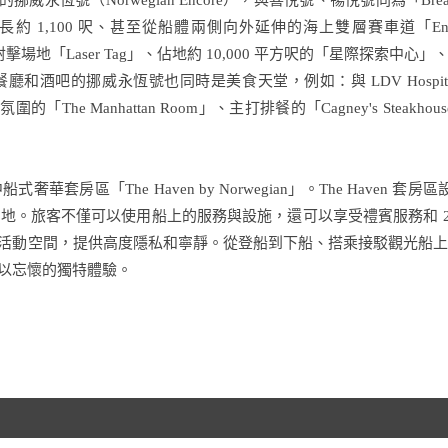
的挪威永恆號（Norwegian Encore），與喜悅號、暢悅號同為「Bre
1,100 呎、甚至從船體兩側向外延伸的海上雙層賽車道「Encor
的露天激光射擊場地「Laser Tag」、佔地約 10,000 平方呎的「星際探
酒吧的挪威永恆號也同時是美食天堂，例如：與 LDV Hospitali
的「The Manhattan Room」、主打排餐的「Cagney's Steakh
套房區「The Haven by Norwegian」。The Haven 套
地。旅客不僅可以使用船上的服務與設施，還可以享受禮賓服務和 2
了專屬的活動空間，提供高度隱私和寧靜。從登船到下船、搭乘接駁觀光
您難以忘懷的獨特體驗。