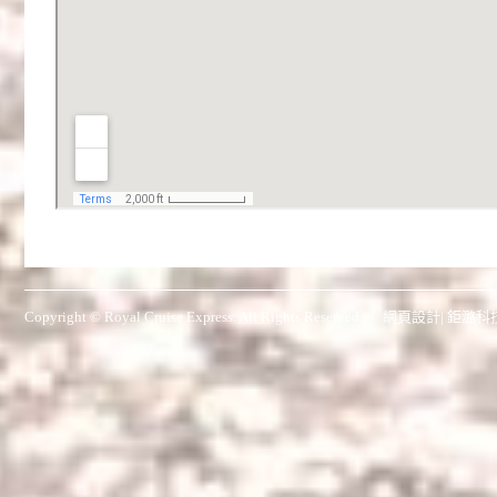
Copyright © Royal Cruise Express. All Rights Reserved.
網頁設計
| 鉅潞科