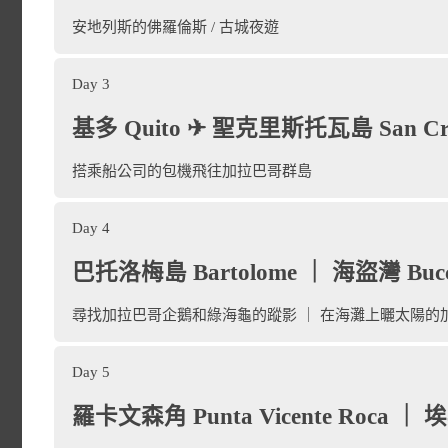
都。因地處高原，海拔高度 2
安地列斯的佛羅倫斯 / 古城夜遊
斯的世界第二高首都，一年中
Day 3
差只有 4℃，四季如春。
基多 Quito ✈ 聖克里斯托瓦島 San Cr
抵達後前往飯店辦理 Check-
搭乘船公司的包機飛往加拉巴哥群島
Day 4
旅遊地圖
巴托洛梅島 Bartolome ｜ 海盜灣 Bucca
尋找加拉巴哥企鵝和綠海龜的蹤影 ｜ 在海灘上曬太陽的
Day 5
羅卡文森角 Punta Vicente Roca ｜ 
有「安地列斯的佛羅倫斯」