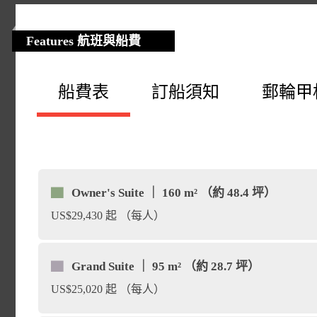
居住的火山島，目前還有少
是加拉巴哥第二大島嶼，面積
然生態的地方，島上的生物
（Guayaquil）
上一個色彩繽紛的海灣。它
。
洋流帶來了豐富的海底生物
864 米為一座休眠火山，最
Features 航班與船費
海盜。他們來找水、找烏龜
一。此外，亦將乘橡皮艇來
郵局灣（Post Office B
place
生。市中心 阿約拉港（Puer
龍丘地（Cerro Dragon
place
伊莉莎白灣（Bahia Eliza
知道海盜的黃金是否還藏在
船費表
訂船須知
郵輪甲
place
瓜亞基爾的全名是「Santiago
灰岩構成的海岸，由生物專
放置木桶作信箱，路過船隻
及人口聚集同時也擁有較好
Cactus），仙人掌的花
岸線已被侵蝕，紅樹林籠罩
來說最有價值的寶藏。這裡
Guayaquil」，它是厄瓜多
從飛鳥改變為潛水覓食的鸕
遞送郵件的傳統留存，遊客
因此年青植株整株都長滿刺
拉巴哥斯企鵝。您將搭乘橡
和令人印象深刻的玄武岩熔
城市和主要海港。因位於瓜亞
海豹、企鵝、藍足海鵝、燕
上的瀉湖潛泳，沿途還可以
▇
Owner's Suite ｜ 160 m² （約 48.4 坪）
加拉巴哥最著名的觀光景
硬，陸獵蜥不容易咬斷，即
鵜鶘、蒼鷺、海獅和企鵝…
獨特的形式，如主教岩（Bish
險家在現址建鎮，臨太平洋
US$29,430 起 （每人）
的鳥類。在郵局灣和魔鬼冠
Research Station）
，其由世
仙人掌樹的樹幹 部份就沒
動）
木和一些巨大的仙人掌覆蓋
費南迪納島（Isla Fernandi
間數：1 間 | 面積：約 4
▇
Grand Suite ｜ 95 m² （約 28.7 坪）
人鯨、海豚於深海中嘻戲。
然保護聯盟（IUCN） 共同
坑洞，大坑洞是陸鬣蜥休息
印象深刻的火山。我們將搭
US$25,020 起 （每人）
許多是活火山，每隔幾年便
6 樓