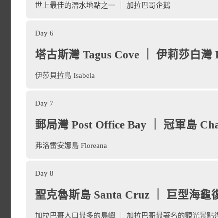
民風格建築群，充滿了豐富
世上最佳的潛水地點之一 ｜ 加拉巴哥企鵝
大成，讓基多成為世界上首
Day 6
護城市之一。十五世紀起，
塔古斯灣 Tagus Cove ｜ 伊莉莎白灣 Eli
城，使此地除了以「拉丁美
早餐後搭乘船公司的包機飛
西班牙殖民式古色古香的建
伊莎貝拉島 Isabela
杆和綠瓦屋頂，充滿異國風
瓦島（San Cristobal）
，
Day 7
城區
列為受到保護的世界
郵局灣 Post Office Bay ｜ 冠軍島 Cha
Silver Origin，展開八
完整，1979 年被被聯合
弗洛雷安娜島 Floreana
巴托洛梅島（Bartolom
place
夜景相當漂亮，值得悠閒拜
Day 8
等不同顏色，呈現出特殊地
奇克岩（Kicker Rock）
place
旅遊地圖
聖克魯斯島 Santa Cruz ｜ 巨型海龜復育中心
海灣及附近島嶼，包括著名的巔峰石
凝灰岩錐崩塌後的殘餘物。 它的西
伊莎貝拉島（Isabela）
位於
加拉巴哥人口最多的島嶼 ｜ 加拉巴哥最著名的觀光景點