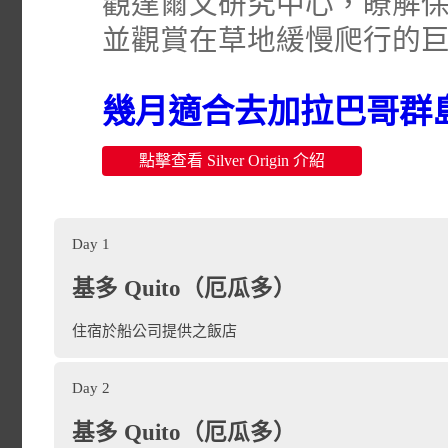
觀達爾文研究中心，瞭解
並觀賞在草地緩慢爬行的
幾月適合去加拉巴哥群
點擊查看 Silver Origin 介紹
Day 1
基多 Quito（厄瓜多）
住宿於船公司提供之飯店
Day 2
基多（Quito）
是南美洲國
place
基多 Quito（厄瓜多）
於該國北部，離赤道僅 24