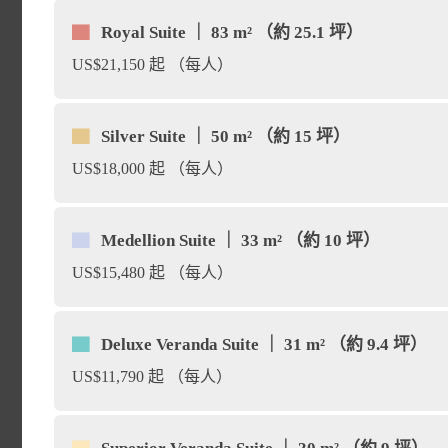
促進環境維護教育。中心內
鳥，如納斯卡鰹鳥、藍腳鰹
觀，讓弱翅鸕鶿在此地築巢
間數：1 間 | 面積：約 2
▇
Royal Suite ｜ 83 m² （約 25.1 坪）
冠軍島（Champion Isle
家、志工等於此進行研究工
福利：免費 Premium Wifi 
place
蓋伊福克斯（Guy Fawk
place
甚至礁鯊的蹤影。此外，在
US$21,150 起 （每人）
地，世界上體型最小（不足 4
5 樓
（Floreana ）東北海岸約
境，中心內廣大的腹地，擁
小島群。 這幾座錐型的衛
獅：在海灘上曬太陽的加拉
間數：1 間 | 面積：約 2
鵝。 費南迪納島也是最大
▇
Silver Suite ｜ 50 m² （約 15 坪）
福利：免費 Premium Wifi 
的四個海洋景點之一，提供
觀並了解動物生態知識，也
形同天然的消波塊，能夠攔
US$18,000 起 （每人）
找陰涼處的海狗。
話，還可觀賞到加拉巴哥群
5 樓
情不自禁地靠近浮潛者，海
推手，延續加拉巴哥獨特的
個生機盎然的地方。 這些
間數：2 間 | 面積：約 2
▇
Medellion Suite ｜ 33 m² （約 10 坪）
福利：免費 Premium Wifi 
裡通常可以看到鯊魚、魟魚
海龜復育中心（Fausto Llerena
種海洋無脊椎動物，如海綿
US$15,480 起 （每人）
樓
埃斯賓諾莎角（Punta Esp
place
橡皮艇巡遊期間，不僅可以
生態保育能有更深入的瞭解
一個色彩繽紛的深水浮潛場
間數：1 間 | 面積：約 1
▇
Deluxe Veranda Suite ｜ 31 m² （約 9.4 坪）
以看到百余條海洋鬣蜥聚集
福利：免費 Premium Wifi 
鳥等海鳥，還可以看到稀有的查
US$11,790 起 （每人）
了巨大的魚群聚集，此外由
樓
築巢棲息，此外你還可以看
Mockingbird）。
伊福克斯是最令人興奮的深