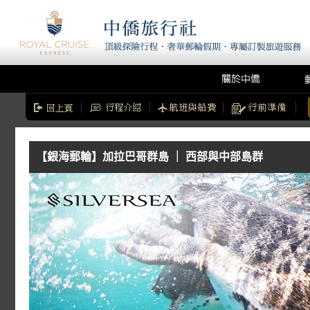
【銀海郵輪】加拉巴哥群島 ｜ 西部與中部島群