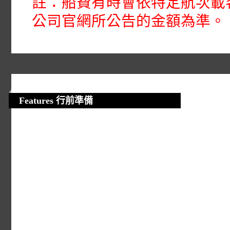
註：船費有時會依特定航次載
公司官網所公告的金額為準。
區，最後到達干燥的潘帕草
著海灘悠閒地散步時，可以
Features 行前準備