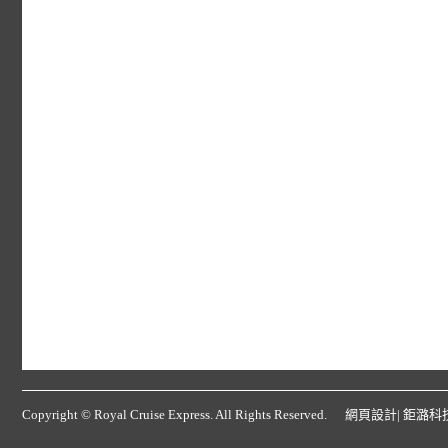
Copyright © Royal Cruise Express. All Rights Reserved.
網頁設計
| 鉅潞科