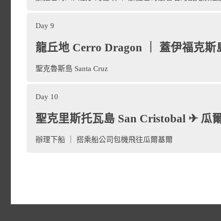
造型是加拉巴哥斯群島最著
（睡獅）和英文名稱 Kicker
大的島嶼，島的形狀像從高
Day 9
航，觀賞火山景觀並在此游
際上它是一塊更大的岩石，長 
龍丘地 Cerro Dragon ｜ 蓋伊福克斯島 I
的動物、鳥類、海洋生物資
塔古斯灣（Caleta Tagu
界；還可能發現
加拉巴哥企鵝 (
place
聖克魯斯島 Santa Cruz
150 米，此外它是一塊方尖
島。島上的步道長約 1,80
海龜、白唇鯊 ( White-tippe
窄通道隔開。 接近奇克岩
Day 10
羅卡文森角（Punta Vicen
place
聖克里斯托瓦島 San Cristobal ✈ 
喜歡的地方。現在大家還保
跡。綠海龜會在每年產卵季
卡鰹鳥和軍艦鳥，而沿著海
從高處看位於是「海馬的頭
弗洛雷安娜島（Floreana）
辦理下船 ｜ 搭乘船公司包機飛往瓜爾基爾
步道走到一個小山洞，洞裡
哥斯熔岩仙人掌 ( Galápagos
以看到蝠鱝、雙髻鯊和海龜
察海洋裡的各樣生物。在島
尺，是以厄瓜多第一任總統
括有達爾文雀、海鳥類，以及 
本日下船後，前往機場搭乘
能通熔岩形成的地下通道灌
的，是群島中最早有人類居
聖克魯斯島（Santa Cru
place
山及熔岩組成的最大島佔群
瓜爾
海盜灣（Buccaneer Cov
司所提供的包機前往
place
在懸崖峭壁上方，此外還可