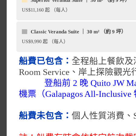
間數：7 間 | 面積：9.4
▇
Superior Veranda Suite ｜ 30 m² （約 9 坪）
福利：免費 Premium Wifi 
鬣蜥、大鼠飯和海獅。
US$11,160 起 （每人）
這裡發現什麼。
置：6 樓
鸕鶿岬（Punta Cormor
place
間數：16 間 | 面積：約 
▇
Classic Veranda Suite ｜ 30 m² （約 9 坪）
特殊福利：免費 Standard Wi
US$9,990 起 （每人）
軍艦；但島上鹽水湖卻聚集
博雷羅灣（Bahía Borre
place
樓
船費已包含：
全程船上餐飲及
染上綠色調，穿過红樹林便
間數：22 間 | 面積：9 
片美麗的白色珊瑚海灘，其
福利：免費 Standard Wifi
Room Service、岸上探險觀光
5 樓
登船前 2 晚 Quito J
面，有來自乾旱地區的典型
機票（Galapagos All-Inclus
木。 這種植被吸引黃鶯以
福利：免費 Standard Wifi
船費未包含：
個人性質消費、S
留。 這座死火山由於其海
區，從沿海地形到乾旱荒土