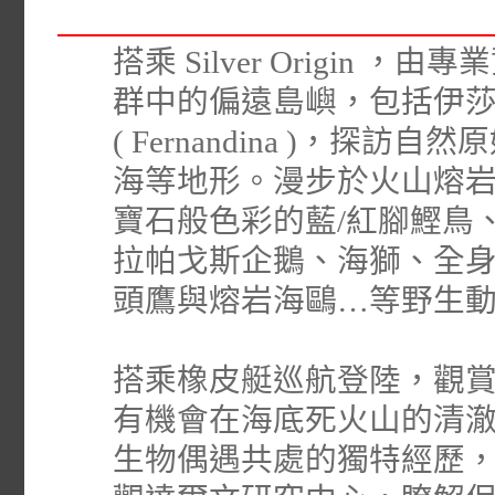
搭乘 Silver Origi
群中的偏遠島嶼，包括伊莎貝拉島 (
( Fernandina )，
海等地形。漫步於火山熔
寶石般色彩的藍/紅腳鰹鳥
拉帕戈斯企鵝、海獅、全
頭鷹與熔岩海鷗…等野生
搭乘橡皮艇巡航登陸，觀
有機會在海底死火山的清
生物偶遇共處的獨特經歷