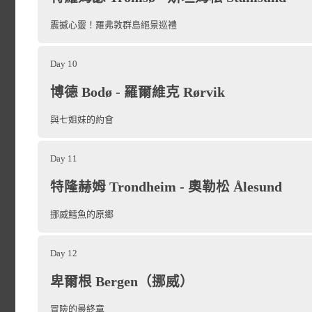
母院」，您可以細細觀賞大
無論在什麼季節，都請準備
「舊」在奧勒松完美交融，
中，機靈的船長會確保所有
可以在甲板或者船上的全景
術品。
上午，短暫停靠於里綏港（Ris
震撼心靈！羅弗敦群島絕景巡禮
極短的時間便找回動人風貌
果您是第一次在北極海域航
壯觀的景色。
和芬斯內斯（Finnsne
同前往造訪「奧勒松水族館（Atl
極圈慶典。
Day 10
特羅姆瑟（Tromsø）
，
place
最大的鹹水水族館，您可以
博德 Bodø - 羅爾維克 Rørvik
在穿越北緯 71 度、繼
旅遊地圖
瑟作為出發點。擁有彩
可愛模樣。參觀完水族館
圍壯麗的亞北極（sub-Ar
與七姐妹的約會
（Arctic Cathedr
Aksla），飽覽城市全景。
米人所放牧的馴鹿和小型營
館 Polaria，或是漫
Day 11
販售美味肉桂捲的時尚咖啡
特隆赫姆 Trondheim - 奧勒松 Ålesund
在哈默菲斯特（Hammerfe
船於清晨航行至瓦德瑟（V
挪威鱈魚的原鄉
靠之後，便接著抵達
冬季時加入我們的「極地歷
爾克內斯（Kirkenes）
（Honningsvåg）
。您可
Day 12
和北極獵人的故事，並品嚐世界
往位於北緯 71°10'21'N 
卑爾根 Bergen（挪威）
所釀造的啤酒，或參加拜訪
點。希爾克內斯以巴倫支地
冒險的最終章