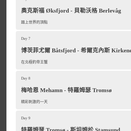
威的首都。卑爾根是挪威旅
奧克斯福 Øksfjord - 貝勒沃格 Berlevåg
如果您在第二天能夠
色和歷史，例如歷史
（Nordfjord）令人屏
踏上世界的頂點
（Bryggen）」，色彩
當郵輪行經西角（West 
在這個迷人的城市中漫步，
Day 7
達奧勒松（Ålesund）
一會兒，然後搭乘「佛洛伊纜
博茨菲尤爾 Båtsfjord - 希爾克內斯 Kirkene
幾乎沒有幾個城市在保存
穿梭巡弋。
（Mount Fløyen）
赫姆（Trondheim）
在北極釣帝王蟹
一樣
去參觀一下著名的魚市場。
一世（Olav Tryggvas
奧勒松（Ålesund）
是以
Day 8
place
擁有眾多歷史建築與知名
名的小鎮，擁有眾多尖塔、
梅哈恩 Mehamn - 特羅姆瑟 Tromsø
今天我們將穿過北極圈！這條看
登船後，我們邀請您享用以
程，前往挪威的國家聖殿：
城市面貌歸因於 1904 
標誌著北極地區的邊界。在
精彩刺激的一天
自助式晚餐。我們將由卑爾根沿
Cathedral）」，其
舍為主的城市幾乎付之一炬
常被稱為「午夜太陽」，而
北航行，這是與當年維京人前往昔
堂，也是挪威唯一一座哥德
Day 9
們將彼時德國流行的新藝術
了觀賞北極光的最佳機會。
時相同的路線。我們將一直
特羅姆瑟 Tromsø - 斯坦姆松 Stamsund