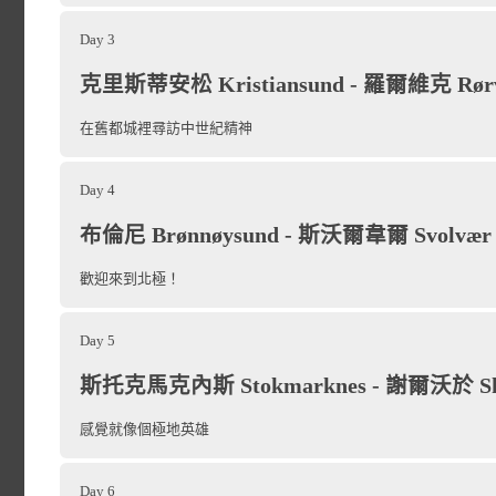
Day 3
克里斯蒂安松 Kristiansund - 羅爾維克 Rør
在舊都城裡尋訪中世紀精神
Day 4
布倫尼 Brønnøysund - 斯沃爾韋爾 Svolvær
歡迎來到北極！
Day 5
斯托克馬克內斯 Stokmarknes - 謝爾沃於 Skj
您的旅程將從挪威第二大
感覺就像個極地英雄
航前，您可能會想探索這個
所環繞的城市。卑爾根成立
Day 6