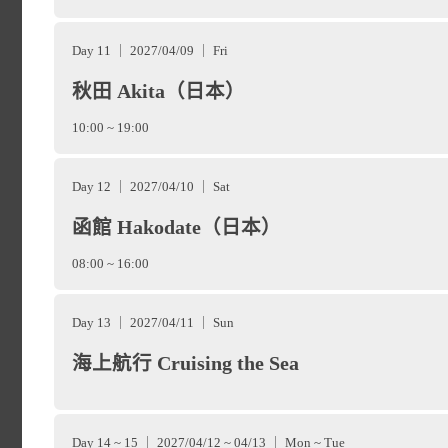
的躍動，並以毫不造作的熱
數百年的相撲運動與浮世繪
別府（Beppu）
位於日本
place
Day 11 ｜ 2027/04/09 ｜ Fri
秋田 Akita（日本）
料理傳統美食，無論這是您
等火山群，得天獨厚的地
必訪的「大阪城」屹立於都
10:00 ~ 19:00
京都會激發您的想像力。
「溫泉之都」的美譽。這裡
長崎
戰國榮光；著名的歷史地標
位於日本九州西部的
place
Day 12 ｜ 2027/04/10 ｜ Sat
的氤氳蒸氣，整座城鎮彷
函館 Hakodate（日本）
與最古老的神道教神社之一
市，也是一座擁抱山海與歷
坡、街巷甚至民宅後院，終
08:00 ~ 16:00
旅遊地圖
橋」則是城市的娛樂動脈，
期唯一對外開放的國際貿易
釜山（Busan）
位於朝鮮
淡淡的硫磺氣息，形成了舉
place
Day 13 ｜ 2027/04/11 ｜ Sun
章魚燒等美食香氣蒸騰；
交流痕跡，從教堂群與寺廟
海上航行 Cruising the Sea
是韓國最大港口城市、世界
別府不僅溫泉湧出量高居日
Grand Front Osa
理」與巧克力蛋糕，無不承
港口，釜山是 2002 年亞運
的單純泉到濃濁的泥湯，
Day 14 ~ 15 ｜ 2027/04/12 ~ 04/13 ｜ Mon ~ Tue