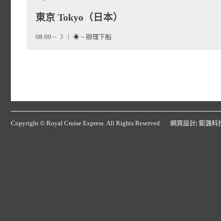
位於日本本州島西
時，乘著道頓堀遊船穿梭於
來到長崎，您可以走訪日本
是 2002 年世界杯足
能，不僅塑造了城市的獨特
東京 Tokyo（日本）
（Sakaiminato）
是一座因
眺望千萬燈火，都是專屬大
堂」，漫步「哥拉巴園」俯
08:00 ~ ☽ ｜ ☀ ~ 辦理下船
線、現代化的購物中心、
地熱蒸煮的「地獄蒸」料理
日本著名妖怪漫畫家、《鬼
想異國商人的貿易傳奇；或
今日郵輪全日航行於海上，
金澤（Kanazawa）
坐落
化，被稱為韓國的夏季首都
place
華為全方位的感官饗宴。
巧妙地將奇幻的妖怪文化與
時代的古樸韻味。夜幕降臨
艙房內享用精緻的早餐，之
座既完美保存江戶時代歷史
名來到釜山的六大海灘浴場
既懷舊又充滿想像力的獨特
的璀璨夜景，千萬燈火如星
船上為貴賓精心設計的各項
都市。雖常被譽為「小京
Copyright © Royal Cruise Express. All Rights Reserved.
網頁設計
| 鉅潞科
別府最著名的觀光景點莫過
秋田（Akita）
位於日本
place
稱為日本新三大夜景。長崎
是最悠閒最放鬆的郵輪旅遊
禮，於二戰空襲中奇蹟倖存
「甘川文化村」是最受歡迎
斕、蒸氣磅礴的觀賞型溫泉
受壯麗自然風光與悠久農
貫穿市中心的「水木茂大道
料理」融合中歐日特色、「長
物的樂趣。
邸與傳統工藝。
繪村曾是韓戰時期的避難
現令人驚嘆的自然奇觀景：
長、雪量豐沛，夏季涼爽、
公尺的街道兩側林立著超過 
的甜味記憶，還有強棒麵、
函館（Hakodate）
於日
place
點，色彩繽紛的壁畫和特
的鈷藍色，宛如一汪沸騰的
田成為日本首屈一指的稻