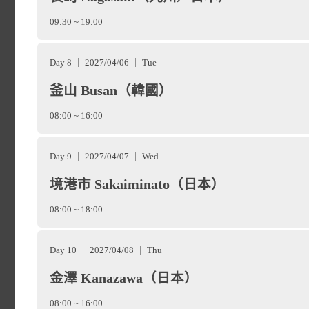
09:30 ~ 19:00
Day 8 ｜ 2027/04/06 ｜ Tue
釜山 Busan（韓國）
08:00 ~ 16:00
東京（Tokyo）
的前身是
place
Day 9 ｜ 2027/04/07 ｜ Wed
為日本首都並改名東京後
境港市 Sakaiminato（日本）
08:00 ~ 18:00
市。古老的傳統和歷史與尖
大阪（Osaka）
，一座
place
Day 10 ｜ 2027/04/08 ｜ Thu
的與眾不同。您可以漫步在
金澤 Kanazawa（日本）
市，從千年水都發展為關西
廟之間；在瀏覽展示著最新
08:00 ~ 16:00